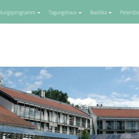
ldungsprogramm
Tagungshaus
Basilika
Petersb