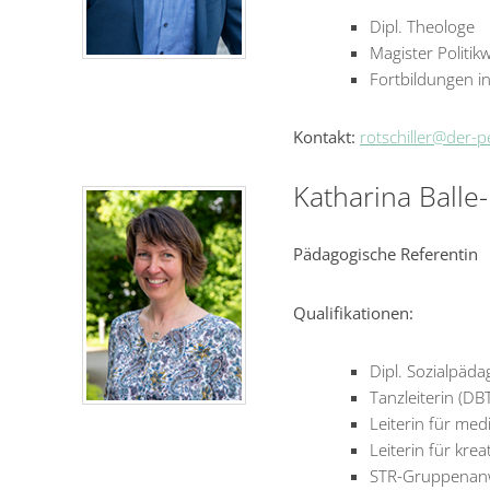
Dipl. Theologe
Magister Politi
Fortbildungen i
Kontakt:
rotschiller@der-p
Katharina Balle
Pädagogische Referentin
Qualifikationen:
Dipl. Sozialpäda
Tanzleiterin (DB
Leiterin für med
Leiterin für kre
STR-Gruppenanw