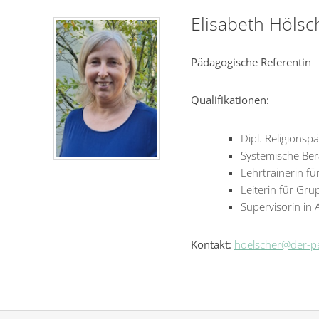
Elisabeth Hölsc
Pädagogische Referentin
Qualifikationen:
Dipl. Religionsp
Systemische Ber
Lehrtrainerin fü
Leiterin für G
Supervisorin in
Kontakt:
hoelscher@der-p