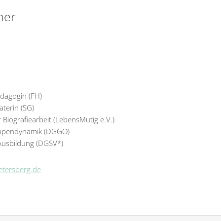
her
ädagogin (FH)
aterin (SG)
r Biografiearbeit (LebensMutig e.V.)
ruppendynamik (DGGO)
 Ausbildung (DGSV*)
etersberg.de