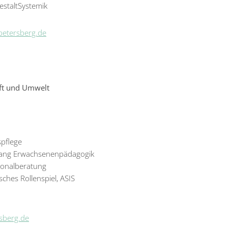
estaltSystemik
petersberg.de
aft und Umwelt
spflege
ang Erwachsenenpädagogik
ionalberatung
sches Rollenspiel, ASIS
sberg.de