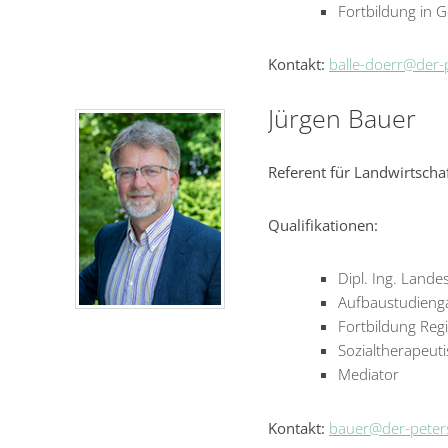
Fortbildung in G
Kontakt:
balle-doerr@der-
Jürgen Bauer
Referent für Landwirtsch
Qualifikationen:
Dipl. Ing. Lande
Aufbaustudieng
Fortbildung Reg
Sozialtherapeuti
Mediator
Kontakt:
bauer@der-peter