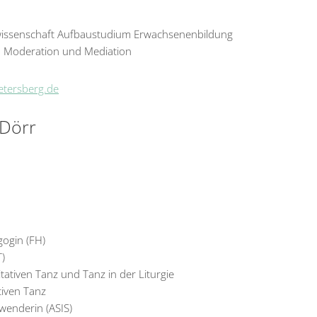
kwissenschaft Aufbaustudium Erwachsenenbildung
n Moderation und Mediation
etersberg.de
-Dörr
gogin (FH)
T)
itativen Tanz und Tanz in der Liturgie
ativen Tanz
enderin (ASIS)