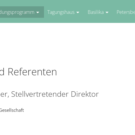
ldungsprogramm
Tagungshaus
Basilika
Petersb
d Referenten
er, Stellvertretender Direktor
Gesellschaft