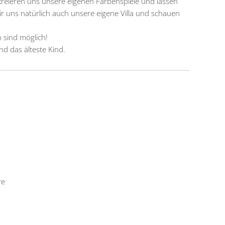
kreieren uns unsere eigenen Farbenspiele und lassen
 uns natürlich auch unsere eigene Villa und schauen
 sind möglich!
d das älteste Kind.
re